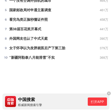
一个没有空调外挂机的城市
464万
央
电
视
国家邮政局对申通立案调查
461万
台、
光
明
看完鸟类正脸秒懂证件照
458万
日
报、
第38届百花奖开幕式
441万
经
济
日
外国网友也认了中式天庭
390万
报、
中
国
女子怀孕以为发胖就医后产下第三胎
379万
日
报
“新疆阿勒泰八月能滑雪”不实
369万
和
中
新
社
联
手
创
办。
中
国
搜
索
中国搜索
拥
打开APP
有
权威新闻搜索引擎
良
好