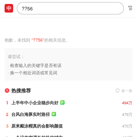
中
国
搜
索
信
息
科
技
股
抱歉，未找到
“??56”
的相关信息。
份
有
限
公
请尝试：
司
由
· 检查输入的关键字是否有误
中
央
· 换一个相近词语或常见词
七
大
新
闻
热搜推荐
换一换
媒
体
——
上半年中小企业稳步向好
494万
人
民
日
台风白海豚实时路径
479万
报、
新
原来戴泳帽真的会影响颜值
470万
华
社、
中